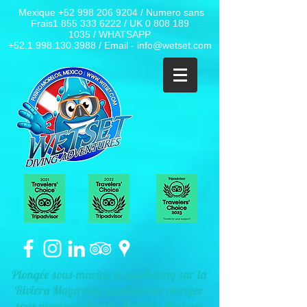
Mexique
+52 998 206 9204
/ Numero sans
Frais1
855 333 6222
/ UK
0 808 189
1035
/ WHATSAPP
+52.1.998.130.3988
/ Email -
info@wetset.com
Plongée sous-marine et snorkeling sur la
Riviera Maya avec aventures de plongée
sous-marine à Puerto Morelos, Mexique