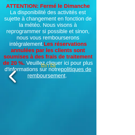
ATTENTION: Fermé le Dimanche
La disponibilité des activités est
sujette à changement en fonction de
la météo. Nous visons à
reprogrammer si possible et sinon,
nous vous rembourserons
intégralement.
Les réservations
annulées par les clients sont
soumises à des frais de traitement
de 20 %.
Veuillez cliquer ici pour plus
EN
|
ES
d'informations sur notre
politiques de
remboursement
.